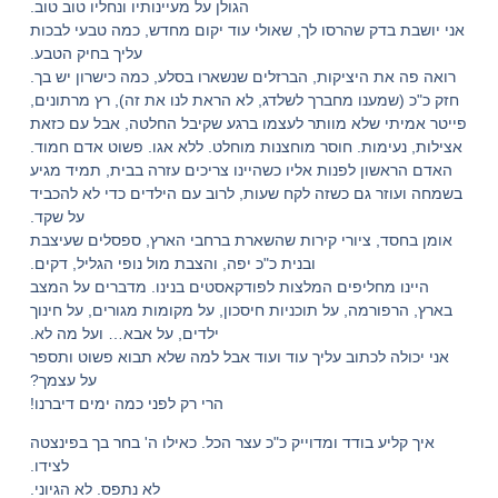
הגולן על מעיינותיו ונחליו טוב טוב.
אני יושבת בדק שהרסו לך, שאולי עוד יקום מחדש, כמה טבעי לבכות
עליך בחיק הטבע.
רואה פה את היציקות, הברזלים שנשארו בסלע, כמה כישרון יש בך.
חזק כ"כ (שמענו מחברך לשלדג, לא הראת לנו את זה), רץ מרתונים,
פייטר אמיתי שלא מוותר לעצמו ברגע שקיבל החלטה, אבל עם כזאת
אצילות, נעימות. חוסר מוחצנות מוחלט. ללא אגו. פשוט אדם חמוד.
האדם הראשון לפנות אליו כשהיינו צריכים עזרה בבית, תמיד מגיע
בשמחה ועוזר גם כשזה לקח שעות, לרוב עם הילדים כדי לא להכביד
על שקד.
אומן בחסד, ציורי קירות שהשארת ברחבי הארץ, ספסלים שעיצבת
ובנית כ"כ יפה, והצבת מול נופי הגליל, דקים.
היינו מחליפים המלצות לפודקאסטים בנינו. מדברים על המצב
בארץ, הרפורמה, על תוכניות חיסכון, על מקומות מגורים, על חינוך
ילדים, על אבא… ועל מה לא.
אני יכולה לכתוב עליך עוד ועוד אבל למה שלא תבוא פשוט ותספר
על עצמך?
הרי רק לפני כמה ימים דיברנו!
איך קליע בודד ומדוייק כ"כ עצר הכל. כאילו ה' בחר בך בפינצטה
לצידו.
לא נתפס. לא הגיוני.