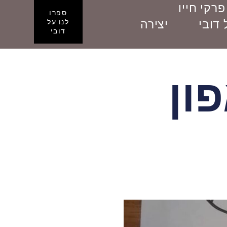
פרקי חייו
ספרו
דובי
יצירה
לנו על
דובי
ון