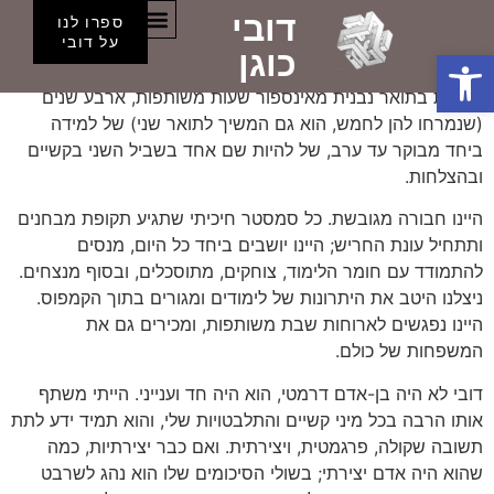
דובי
כמה שהוא היה יצירתי
ספרו לנו
הספסלים של דובי
על דובי
פתח סרגל נגישות
כוגן
חברות בתואר נבנית מאינספור שעות משותפות, ארבע שנים
(שנמרחו להן לחמש, הוא גם המשיך לתואר שני) של למידה
ביחד מבוקר עד ערב, של להיות שם אחד בשביל השני בקשיים
ובהצלחות.
היינו חבורה מגובשת. כל סמסטר חיכיתי שתגיע תקופת מבחנים
ותתחיל עונת החריש; היינו יושבים ביחד כל היום, מנסים
להתמודד עם חומר הלימוד, צוחקים, מתוסכלים, ובסוף מנצחים.
ניצלנו היטב את היתרונות של לימודים ומגורים בתוך הקמפוס.
היינו נפגשים לארוחות שבת משותפות, ומכירים גם את
המשפחות של כולם.
דובי לא היה בן-אדם דרמטי, הוא היה חד וענייני. הייתי משתף
אותו הרבה בכל מיני קשיים והתלבטויות שלי, והוא תמיד ידע לתת
תשובה שקולה, פרגמטית, ויצירתית. ואם כבר יצירתיות, כמה
שהוא היה אדם יצירתי; בשולי הסיכומים שלו הוא נהג לשרבט