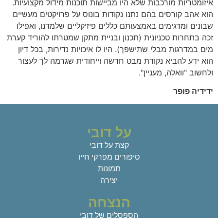
איזומטריות מורכבות שלא היו מביישות תוכנות מידול מקצועיות.
הוא אהב קורסים בהם נתנו נקודות בונוס על פרויקטים מעשיים
שבונים ומדגימים באמצעותם כללים פיזיקליים שלמדנו, ואפילו
זכה בתחרות טכניונית (תכנון ובניית מתקן שמטרתו להוריד קערת
מים במדרגות מבלי שתישפך). היו לו איכויות נדירות, בכל דיון
הוא ידע להביא נקודת מבט חדשה וייחודית שגרמה לך לעצור
ולחשוב "וואלה, מעניין".
ידידיה פופר
על דובי
קצת על דובי
סיפורים מפרקי חייו
תמונות
יצירה
הנצחה
הספסלים של דובי