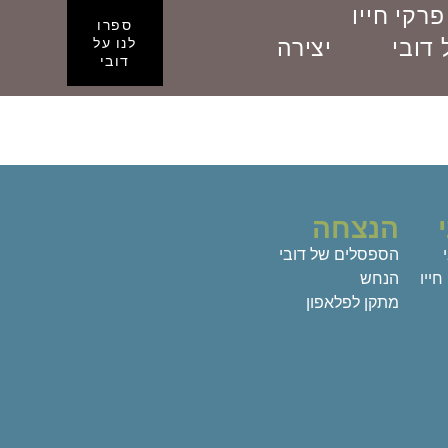
פרקי חייו
ספרו
הם שלוקים וחזור. בדרך קיבלתי הסבר מדובי מה
דובי
יצירה
לנו על
 את כל התמונה.
דובי
, יותר קשוב ופחות מתלהם. זה הפריע לו.
הנצחה
הספסלים של דובי
ייו
הנחש
מתקן לפלאפון