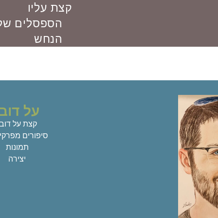
קצת עליו
זמן ארוך במתקנים שמול הבית שלנו ואח"כ לכיוון הקפשקה לקנות ל
הספסלים של 
ם מי שמתנגד, ממה הם חוששים, ומה הצד של מי שבעד. ממש פרש
ם (של כל הערוצים). על כך שאין שם דיבור עמוק יותר, פחות שטחי
הנחש
על דובי
קצת על דובי
סיפורים מפרקי ח
תמונות
יצירה