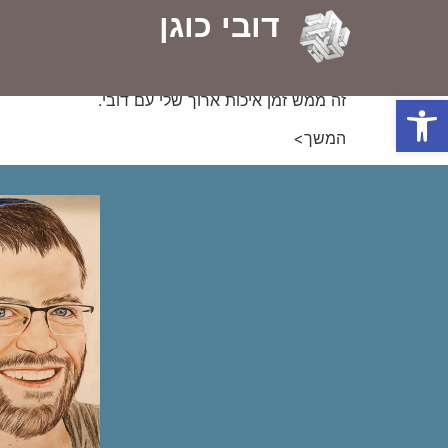
דובי כוגן
פעם אחרת הלכנו בחבורה קצת יותר מצומצמת. היינו 
היא בעצם הרפורמה המשפטית המדוברת, מה חושבי
אח"כ דיברנו על התקשורת ועל חוסר ההקשבה באולפני
פתח סרגל נגישות
זה ממש זמן איכות ארוך שלי עם דובי.
המשך>