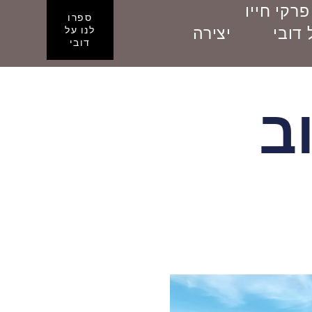
פרקי חייו
ספרו
דובי
יצירה
לנו על
דובי
ב