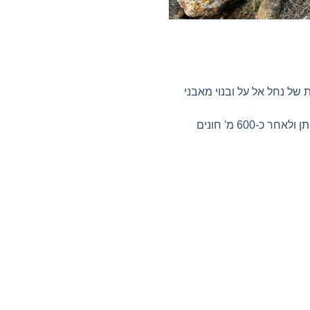
 של נחל אל על ובנוי מאבני
שביל עפר שמתאים לרכבים גבוהים יוצא צפונה מחניון המפלים- בכניסה לנחל אל על שבקצה אבני איתן ולאחר כ-600 מ' חונים