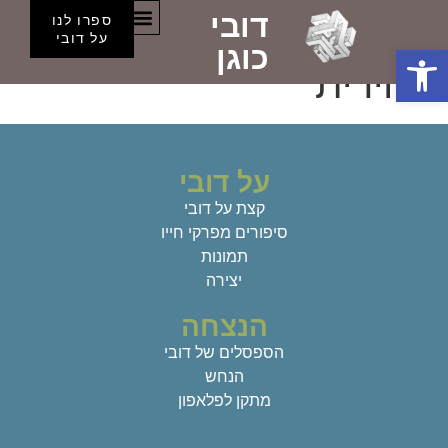
דובי
קטגוריה:
רפאל ותעשייה
ספרו לנו
הספסלים של דובי
על דובי
פתח סרגל נגישות
כוגן
אווירית
על דובי
קצת על דובי
סיפורים מפרקי חייו
תמונות
יצירה
הנצחה
הספסלים של דובי
הנחש
מתקן לפלאפון